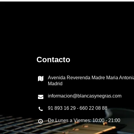
l
t
i
p
l
e
s
*
Contacto
Avenida Reverenda Madre Maria Antoni
Madrid
informacion@blancasynegras.com
91 893 16 29 - 660 22 08 88
De Lunes a Viernes: 10:00 - 21:00