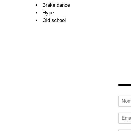
Brake dance
Hype
Old school
N
o
m
E
b
m
r
a
e