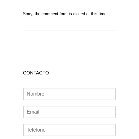
Sorry, the comment form is closed at this time.
CONTACTO
N
o
m
E
b
m
r
a
e
T
i
*
e
l