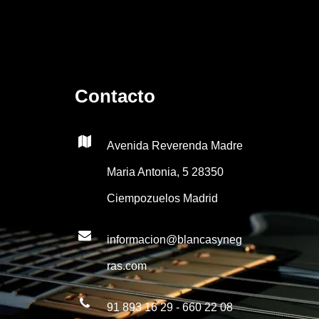
i
p
l
e
s
*
Contacto
Avenida Reverenda Madre
Maria Antonia, 5 28350
Ciempozuelos Madrid
informacion@blancasyneg
ras.com
91 893 16 29 - 660 22 08